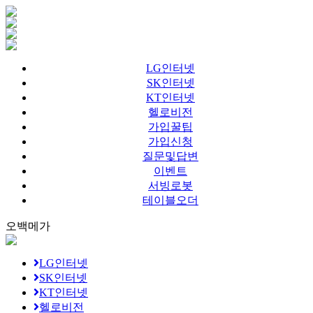
LG인터넷
SK인터넷
KT인터넷
헬로비전
가입꿀팁
가입신청
질문및답변
이벤트
서빙로봇
테이블오더
오백메가
LG인터넷
SK인터넷
KT인터넷
헬로비전